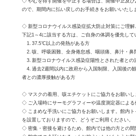
◇ やむを得ず開催を中止する場合は、開催中止及
ので、期間内に払い戻しのお手続きをお願いいたし
◇ 新型コロナウイルス感染症拡大防止対策にご理解
下記1～4に該当する方は、ご自身の体調を優先して
1. 37.5℃以上の発熱がある方
2. 咳、呼吸困難、全身倦怠感、咽頭痛、鼻汁・
3. 新型コロナウイルス感染症陽性とされた者との
4. 過去2週間以内に政府から入国制限、入国後の
者との濃厚接触がある方
◇ マスクの着用、咳エチケットにご協力をお願いし
◇ ご入場時にサーモグラフィーや温度測定器によ
◇ こまめな手洗いにご協力をお願いします。館内
を設置しておりますので、どうぞご利用ください。
◇ 密集・密接を避けるため、館内では他の方との