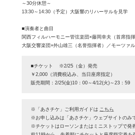
～30分休憩～
13:30～14:30（予定）大阪響のリハーサルを見学
■演奏者と曲目
関西フィルハーモニー管弦楽団×藤岡幸夫（首席指
大阪交響楽団×外山雄三（名誉指揮者）／モーツァル
■チケット ※2/25（金）発売
￥2,000（消費税込み、当日座席指定）
販売期間：2/25(金)10：00～4/12(火)～23
※「あさチケ」ご利用ガイドは
こちら
※お申し込みは「あさチケ」ウェブサイトのみで
※チケットはローソンまたはミニストップで発
前11時から、先着順にチケットと座席指定券を