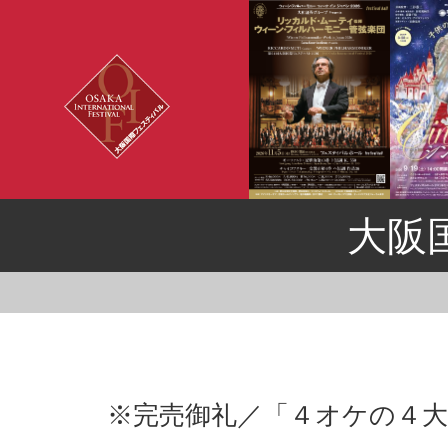
大阪
※完売御礼／「４オケの４