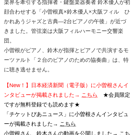
楽界を牽引する指揮者・鍵盤楽器奏者 鈴木優人が初
顔合わせする「小曽根真×鈴木優人×大阪フィル ひ
かれあうジャズと古典—2台ピアノの午後」が近づ
きました。管弦楽は大阪フィルハーモニー交響楽
団。
小曽根がピアノ、鈴木が指揮とピアノで共演するモ
ーツァルト「２台のピアノのための協奏曲」は、特
に聴き逃せません。
【New！】日本経済新聞（電子版）に小曽根さんイ
ンタビューが掲載されました→
こちら
★会員限定
ですが無料登録でも読めます★
「チケットぴあニュース」に小曽根さんインタビュ
ーが掲載されました→
こちら
小曽根さん、鈴木さんの動画を公開しました→
こち