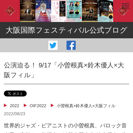
大阪国際フェスティバル公式ブログ
公演迫る！ 9/17「小曽根真×鈴木優人×大
阪フィル」
2022
OIF2022
小曽根真×鈴木優人×大阪フィル
2022/08/23
世界的ジャズ・ピアニストの小曽根真、バロック音