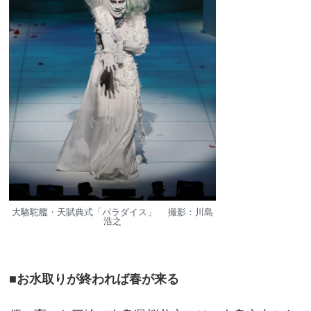
大駱駝艦・天賦典式「パラダイス」 撮影：川島
浩之
■お水取りが終われば春が来る