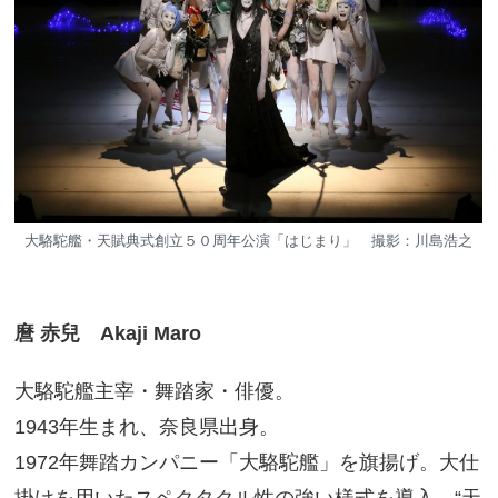
大駱駝艦・天賦典式創立５０周年公演「はじまり」 撮影：川島浩之
麿 赤兒 Akaji Maro
大駱駝艦主宰・舞踏家・俳優。
1943年生まれ、奈良県出身。
1972年舞踏カンパニー「大駱駝艦」を旗揚げ。大仕