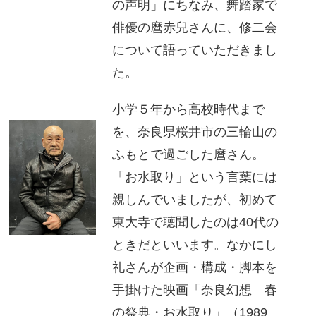
の声明」にちなみ、舞踏家で
俳優の麿赤兒さんに、修二会
について語っていただきまし
た。
小学５年から高校時代まで
を、奈良県桜井市の三輪山の
ふもとで過ごした麿さん。
「お水取り」という言葉には
親しんでいましたが、初めて
東大寺で聴聞したのは40代の
ときだといいます。なかにし
礼さんが企画・構成・脚本を
手掛けた映画「奈良幻想 春
の祭典・お水取り」（1989