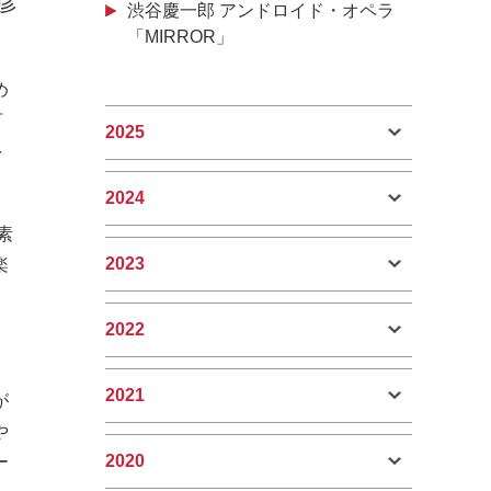
彦
渋谷慶一郎 アンドロイド・オペラ
「MIRROR」
め
め
言
2025
多
2024
素
2023
楽
2022
2021
が
や
2020
ー