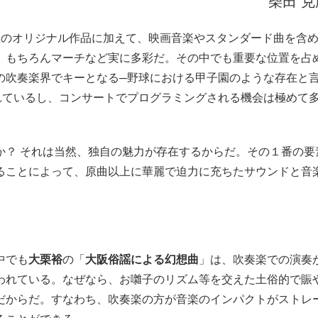
柴田 克
のオリジナル作品に加えて、映画音楽やスタンダード曲を含
、もちろんマーチなど実に多彩だ。その中でも重要な位置を占
の吹奏楽界でキーとなる─野球における甲子園のような存在と
れているし、コンサートでプログラミングされる機会は極めて
？ それは当然、独自の魅力が存在するからだ。その１番の要
ることによって、原曲以上に華麗で迫力に充ちたサウンドと音
中でも
大栗裕
の「
大阪俗謡による幻想曲
」は、吹奏楽での演奏
われている。なぜなら、お囃子のリズム等を交えた土俗的で賑
だからだ。すなわち、吹奏楽の方が音楽のインパクトがストレ