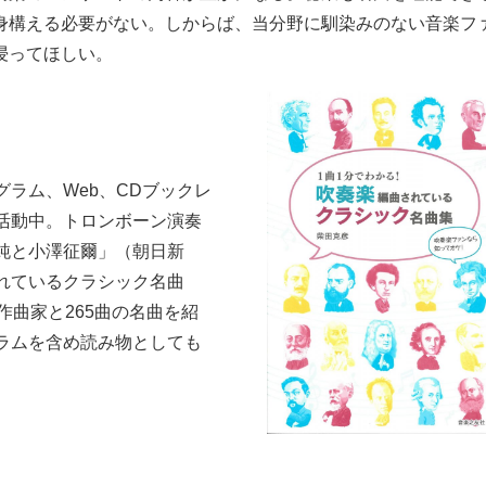
身構える必要がない。しからば、当分野に馴染みのない音楽フ
浸ってほしい。
ラム、Web、CDブックレ
活動中。トロンボーン演奏
純と小澤征爾」（朝日新
れているクラシック名曲
作曲家と265曲の名曲を紹
ラムを含め読み物としても