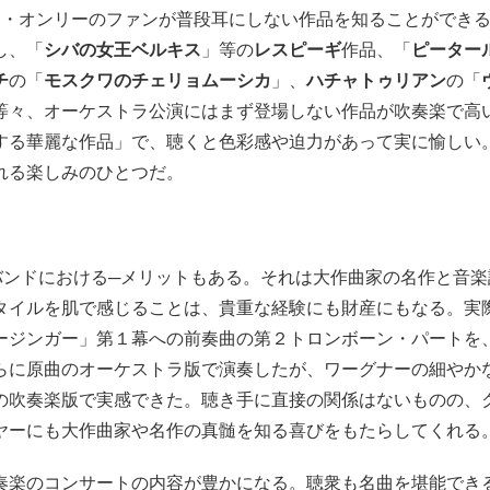
・オンリーのファンが普段耳にしない作品を知ることができ
し、「
シバの女王ベルキス
」等の
レスピーギ
作品、「
ピーター
チ
の「
モスクワのチェリョムーシカ
」、
ハチャトゥリアン
の「
等々、オーケストラ公演にはまず登場しない作品が吹奏楽で高
する華麗な作品」で、聴くと色彩感や迫力があって実に愉しい
れる楽しみのひとつだ。
ンドにおける─メリットもある。それは大作曲家の名作と音楽
タイルを肌で感じることは、貴重な経験にも財産にもなる。実
ージンガー」第１幕への前奏曲の第２トロンボーン・パートを
らに原曲のオーケストラ版で演奏したが、ワーグナーの細やか
の吹奏楽版で実感できた。聴き手に直接の関係はないものの、
ヤーにも大作曲家や名作の真髄を知る喜びをもたらしてくれる
楽のコンサートの内容が豊かになる。聴衆も名曲を堪能でき