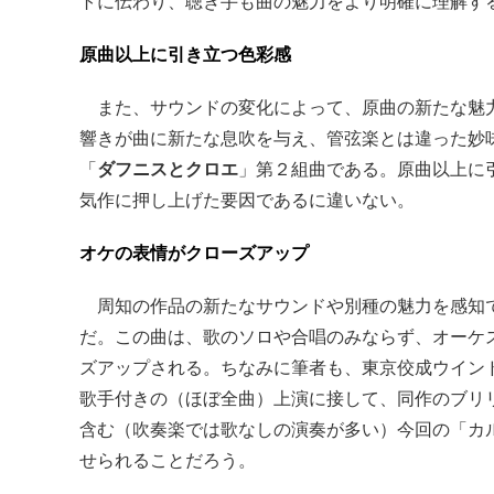
トに伝わり、聴き手も曲の魅力をより明確に理解す
原曲以上に引き立つ色彩感
また、サウンドの変化によって、原曲の新たな魅力
響きが曲に新たな息吹を与え、管弦楽とは違った妙
「
ダフニスとクロエ
」第２組曲である。原曲以上に
気作に押し上げた要因であるに違いない。
オケの表情がクローズアップ
周知の作品の新たなサウンドや別種の魅力を感知
だ。この曲は、歌のソロや合唱のみならず、オーケ
ズアップされる。ちなみに筆者も、東京佼成ウイン
歌手付きの（ほぼ全曲）上演に接して、同作のブリ
含む（吹奏楽では歌なしの演奏が多い）今回の「カ
せられることだろう。