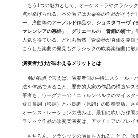
もう1つの魅力として、オーケストラやクラシック
点が挙げられる。本公演では大栗裕の作品がそうだ
ー
」序曲等の
アーノルド
作品や、
ショスタコーヴィ
ァレンシアの寡婦
」、
グリエール
の「
青銅の騎士
」
人気を得ている。どれも当然「管楽器が真価を発揮
こうした楽曲の発見もクラシックの吹奏楽編曲に触
演奏者だけが味わえるメリットとは
別の観点で言えば、演奏者側の─特にスクール・バ
法を体感できること。歴史的大家の作品の構造やス
筆者も、ワーグナーの「ニュルンベルクのマイスタ
変ロ長調（移調）とハ長調（原調）の吹奏楽版、さ
オーケストレーションの凄みは、最初に吹いた移調
ラシック作品の吹奏楽演奏は、アマチュアのプレイ
もちろん、クラシックの演目を入れることで、吹奏