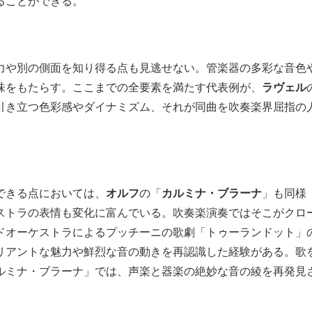
ることができる。
や別の側面を知り得る点も見逃せない。管楽器の多彩な音色
味をもたらす。ここまでの全要素を満たす代表例が、
ラヴェル
引き立つ色彩感やダイナミズム、それが同曲を吹奏楽界屈指の
できる点においては、
オルフ
の「
カルミナ・ブラーナ
」も同様
ストラの表情も変化に富んでいる。吹奏楽演奏ではそこがクロ
ドオーケストラによるプッチーニの歌劇「トゥーランドット」
リアントな魅力や鮮烈な音の動きを再認識した経験がある。歌
ルミナ・ブラーナ」では、声楽と器楽の絶妙な音の綾を再発見